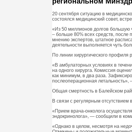
региональном Минздр
20 сентября ситуацию в медицинско
состоялся медицинский совет, встр
«Из 50 миллионов долгов большую ч
– больше 80% всех средств, после 
мнению экспертов, штатное расписа
деятельности выполняется чуть бо
По линии хирургического профиля р
«В амбулаторных условиях в течение
на одного хирурга. Комиссия оцени
как минимум, в два раза. Зафиксир
послеоперационная летальность», —
Общая смертность в Балейском рай
В связи с регулярным отсутствием 
«Прием врача-онколога осуществляе
эндокринолога», — сообщили в ком
«Однако в целом, несмотря на недо
Отмечены и положительные моменты