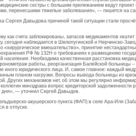
едицинские сестры с большим прилежанием ведут проект 
ьми, перенесшими тяжелые заболевания», — пишется на са
ва Сергея Давыдова причиной такой ситуации стали просч
му как счета заблокированы, запасов медикаментов хватит н
ирку, сегодня наблюдается в Шелопугинской и Нерчинско-За
о «хирургическое вмешательство», принятие нестандартны
оохранения РФ № 132Н о требованиях к размещению госуд
ей населения. Необходима качественная расстановка меди
 хронометраж работы, реорганизация Балейской больницы –
ие иного юридического лица. И, самое главное: каждый ме
анным планом нагрузки. Вопросы вывода больницы из криз
ой. Других механизмов нет, об этом мы регулярно информи
на коллегии минздрава вопрос кредиторской задолженности р
 дня», — уточнил Сергей Давыдов.
льдшерско-акушерского пункта (ФАП) в селе Ара-Иля (Заба
я в отпуске.