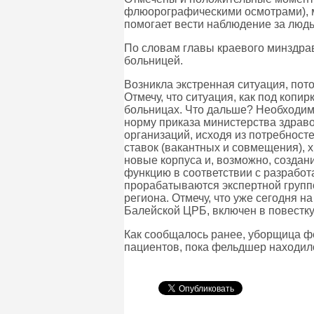
флюорографическими осмотрами), м
помогает вести наблюдение за люд
По словам главы краевого минздра
больницей.
Возникла экстренная ситуация, пото
Отмечу, что ситуация, как под коп
больницах. Что дальше? Необходим
норму приказа министерства здрав
организаций, исходя из потребност
ставок (вакантных и совмещения),
новые корпуса и, возможно, создан
функцию в соответствии с разработ
прорабатываются экспертной групп
региона. Отмечу, что уже сегодня 
Балейской ЦРБ, включен в повестку
Как сообщалось ранее, уборщица фе
пациентов, пока фельдшер находилс