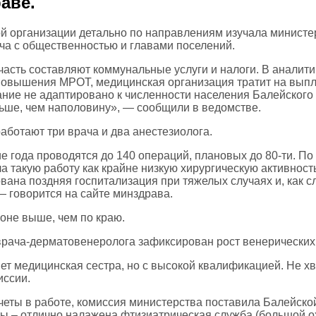
аве.
й организации детально по направлениям изучала министер
еча с общественностью и главами поселений.
асть составляют коммунальные услуги и налоги. В аналит
повышения МРОТ, медицинская организация тратит на выпла
ние не адаптировано к численности населения Балейского
льше, чем наполовину», — сообщили в ведомстве.
аботают три врача и два анестезиолога.
 года проводятся до 140 операций, плановых до 80-ти. По 
ла такую работу как крайне низкую хирургическую активнос
ована поздняя госпитализация при тяжелых случаях и, как с
 говорится на сайте минздрава.
оне выше, чем по краю.
врача-дерматовенеролога зафиксирован рост венерических 
т медицинская сестра, но с высокой квалификацией. Не хва
иссии.
четы в работе, комиссия министерства поставила Балейско
 – отлично налажена фтизиатрическая служба (большой о