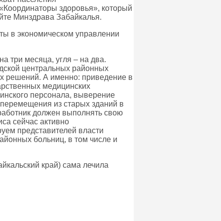
«Координаторы здоровья», который
йте Минздрава Забайкалья.
ёты в экономическом управлении
а три месяца, угля – на два.
водской центральных районных
х решений. А именно: приведение в
арственных медицинских
цинского персонала, выверение
 перемещения из старых зданий в
дработник должен выполнять свою
иса сейчас активно
руем представителей власти
айонных больниц, в том числе и
йкальский край) сама лечила