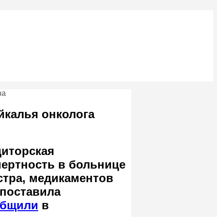
йкалья онколога
диторская
мертность в больнице
стра, медикаментов
 поставила
общили
в