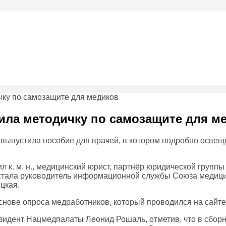
ила методичку по самозащите для м
выпустила пособие для врачей, в котором подробно осве
 к. м. н., медицинский юрист, партнёр юридической групп
 стала руководитель информационной службы Союза медиц
цкая.
снове опроса медработников, который проводился на сайт
езидент Нацмедпалаты Леонид Рошаль, отметив, что в сбор