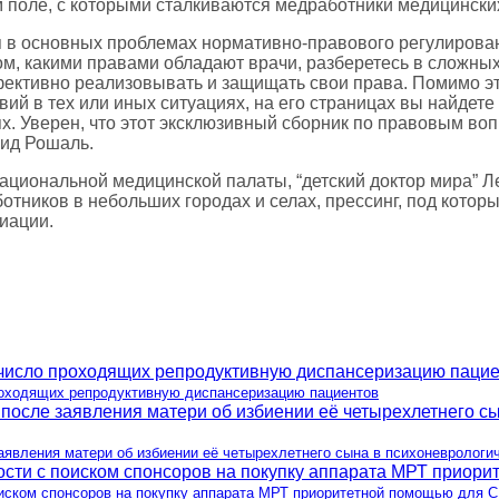
поле, с которыми сталкиваются медработники медицинских
я в основных проблемах нормативно-правового регулирова
ом, какими правами обладают врачи, разберетесь в сложны
фективно реализовывать и защищать свои права. Помимо э
ий в тех или иных ситуациях, на его страницах вы найдете 
х. Уверен, что этот эксклюзивный сборник по правовым во
нид Рошаль.
ациональной медицинской палаты, “детский доктор мира” 
тников в небольших городах и селах, прессинг, под котор
иации.
роходящих репродуктивную диспансеризацию пациентов
аявления матери об избиении её четырехлетнего сына в психоневрологи
оиском спонсоров на покупку аппарата МРТ приоритетной помощью для 