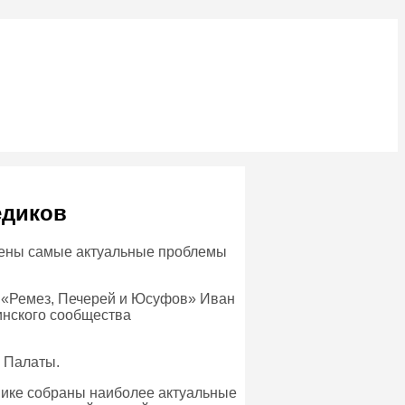
едиков
щены самые актуальные проблемы
ы «Ремез, Печерей и Юсуфов» Иван
инского сообщества
е Палаты.
нике собраны наиболее актуальные