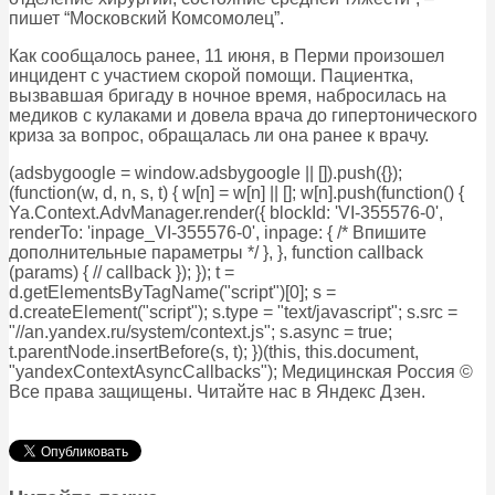
пишет “Московский Комсомолец”.
Как сообщалось ранее, 11 июня, в Перми произошел
инцидент с участием скорой помощи. Пациентка,
вызвавшая бригаду в ночное время, набросилась на
медиков с кулаками и довела врача до гипертонического
криза за вопрос, обращалась ли она ранее к врачу.
(adsbygoogle = window.adsbygoogle || []).push({});
(function(w, d, n, s, t) { w[n] = w[n] || []; w[n].push(function() {
Ya.Context.AdvManager.render({ blockId: 'VI-355576-0',
renderTo: 'inpage_VI-355576-0', inpage: { /* Впишите
дополнительные параметры */ }, }, function callback
(params) { // callback }); }); t =
d.getElementsByTagName("script")[0]; s =
d.createElement("script"); s.type = "text/javascript"; s.src =
"//an.yandex.ru/system/context.js"; s.async = true;
t.parentNode.insertBefore(s, t); })(this, this.document,
"yandexContextAsyncCallbacks"); Медицинская Россия ©
Все права защищены. Читайте нас в Яндекс Дзен.