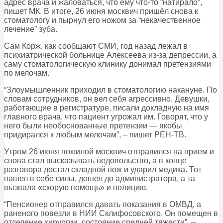
адрес врача и жаловаться, что ему что-то “натирало”,
пишет МК. В итоге, 26 июня москвич пришёл снова к
стоматологу и пырнул его ножом за “некачественное
лечение” зуба.
Сам Корж, как сообщают СМИ, год назад лежал в
психиатрической больнице Алексеева из-за депрессии, а
саму стоматологическую клинику донимал претензиями
по мелочам.
“Злоумышленник приходил в стоматологию накануне. По
словам сотрудников, он вел себя агрессивно. Девушки,
работающие в регистратуре, писали докладную на имя
главного врача, что пациент угрожал им. Говорят, что у
него были необоснованные претензии — якобы
придирался к любым мелочам”, – пишет РЕН-ТВ.
Утром 26 июня пожилой москвич отправился на прием и
снова стал высказывать недовольство, а в конце
разговора достал складной нож и ударил медика. Тот
нашел в себе силы, дошел до администратора, а та
вызвала «скорую помощь» и полицию.
“Пенсионер отправился давать показания в ОМВД, а
раненого повезли в НИИ Склифосовского. Он помещен в
отделение хирургии, состояние средней тяжести”, –