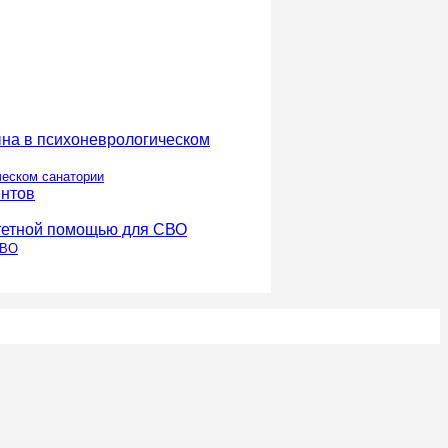
ческом санатории
СВО