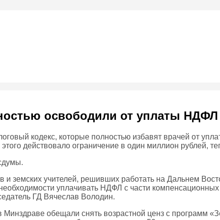
лностью освободили от уплаты НДФ
логовый кодекс, которые полностью избавят врачей от уп
 этого действовало ограничение в один миллион рублей, те
сдумы.
в и земских учителей, решивших работать на Дальнем Вост
т необходимости уплачивать НДФЛ с части компенсационных
седатель ГД Вячеслав Володин.
 в Минздраве обещали снять возрастной ценз с программ «