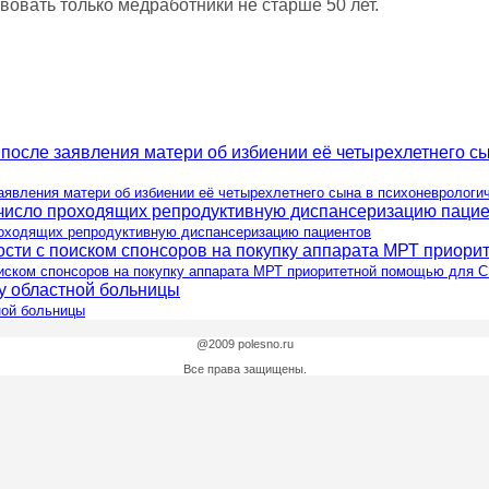
вовать только медработники не старше 50 лет.
аявления матери об избиении её четырехлетнего сына в психоневрологи
роходящих репродуктивную диспансеризацию пациентов
оиском спонсоров на покупку аппарата МРТ приоритетной помощью для 
ной больницы
@2009 polesno.ru
Все права защищены.