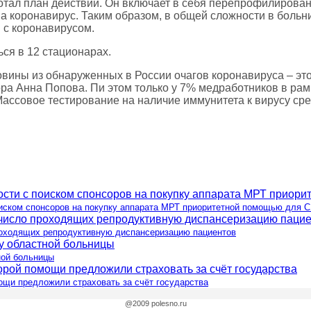
отал план действий. Он включает в себя перепрофилирова
а коронавирус. Таким образом, в общей сложности в больн
в с коронавирусом.
ся в 12 стационарах.
овины из обнаруженных в России очагов коронавируса – эт
ра Анна Попова. Пи этом только у 7% медработников в ра
ассовое тестирование на наличие иммунитета к вирусу сред
оиском спонсоров на покупку аппарата МРТ приоритетной помощью для 
роходящих репродуктивную диспансеризацию пациентов
ной больницы
ощи предложили страховать за счёт государства
@2009 polesno.ru