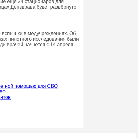
ние ещё 24 стационаров для
ицах Депздрава будет развёрнуто
о вспышки в медучреждениях. Об
мках пилотного исследования были
и врачей начнётся с 14 апреля.
СВО