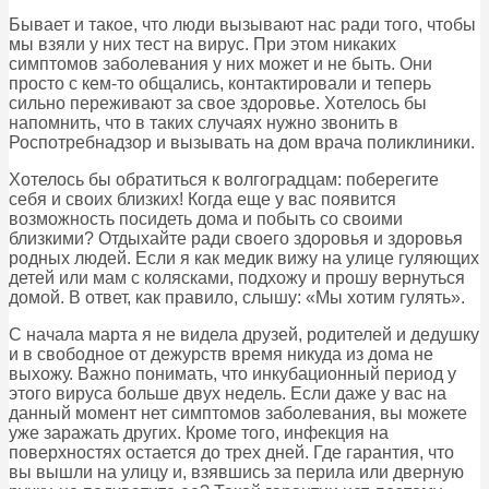
Бывает и такое, что люди вызывают нас ради того, чтобы
мы взяли у них тест на вирус. При этом никаких
симптомов заболевания у них может и не быть. Они
просто с кем-то общались, контактировали и теперь
сильно переживают за свое здоровье. Хотелось бы
напомнить, что в таких случаях нужно звонить в
Роспотребнадзор и вызывать на дом врача поликлиники.
Хотелось бы обратиться к волгоградцам: поберегите
себя и своих близких! Когда еще у вас появится
возможность посидеть дома и побыть со своими
близкими? Отдыхайте ради своего здоровья и здоровья
родных людей. Если я как медик вижу на улице гуляющих
детей или мам с колясками, подхожу и прошу вернуться
домой. В ответ, как правило, слышу: «Мы хотим гулять».
С начала марта я не видела друзей, родителей и дедушку
и в свободное от дежурств время никуда из дома не
выхожу. Важно понимать, что инкубационный период у
этого вируса больше двух недель. Если даже у вас на
данный момент нет симптомов заболевания, вы можете
уже заражать других. Кроме того, инфекция на
поверхностях остается до трех дней. Где гарантия, что
вы вышли на улицу и, взявшись за перила или дверную