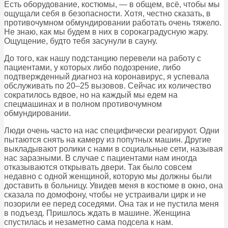
Есть оборудование, костюмы, — в общем, всё, чтобы мы
ощущали себя в безопасности. Хотя, честно сказать, в
противочумном обмундировании работать очень тяжело.
Не знаю, как мы будем в них в сорокаградусную жару.
Ощущение, будто тебя засунули в сауну.
До того, как нашу подстанцию перевели на работу с
пациентами, у которых либо подозрение, либо
подтвержденный диагноз на коронавирус, я успевала
обслуживать по 20–25 вызовов. Сейчас их количество
сократилось вдвое, но на каждый мы едем на
спецмашинах и в полном противочумном
обмундировании.
Люди очень часто на нас специфически реагируют. Одни
пытаются снять на камеру из попутных машин. Другие
выкладывают ролики с нами в социальные сети, называя
нас заразными. В случае с пациентами нам иногда
отказываются открывать двери. Так было совсем
недавно с одной женщиной, которую мы должны были
доставить в больницу. Увидев меня в костюме в окно, она
сказала по домофону, чтобы не устраивали цирк и не
позорили ее перед соседями. Она так и не пустила меня
в подъезд. Пришлось ждать в машине. Женщина
спустилась и незаметно сама подсела к нам.