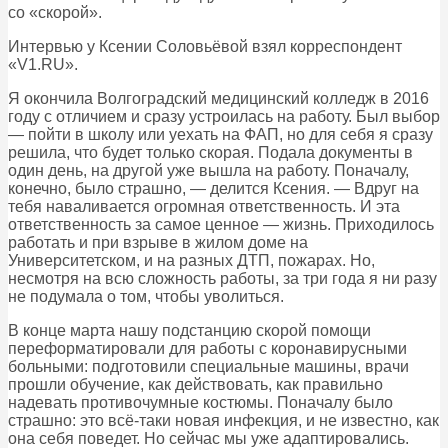
со «скорой».
Интервью у Ксении Соловьёвой взял корреспондент
«V1.RU».
Я окончила Волгоградский медицинский колледж в 2016
году с отличием и сразу устроилась на работу. Был выбор
— пойти в школу или уехать на ФАП, но для себя я сразу
решила, что будет только скорая. Подала документы в
один день, на другой уже вышла на работу. Поначалу,
конечно, было страшно, — делится Ксения. — Вдруг на
тебя наваливается огромная ответственность. И эта
ответственность за самое ценное — жизнь. Приходилось
работать и при взрыве в жилом доме на
Университетском, и на разных ДТП, пожарах. Но,
несмотря на всю сложность работы, за три года я ни разу
не подумала о том, чтобы уволиться.
В конце марта нашу подстанцию скорой помощи
переформатировали для работы с коронавирусными
больными: подготовили специальные машины, врачи
прошли обучение, как действовать, как правильно
надевать противочумные костюмы. Поначалу было
страшно: это всё-таки новая инфекция, и не известно, как
она себя поведет. Но сейчас мы уже адаптировались.