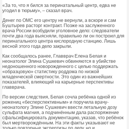
«За то, что я бился за перинатальный центр, едва не
угодил в тюрьму», – сказал врач.
Денег по ОМС его центру не вернули, а вскоре и сам
Буштырев расторг контракт. Позже на заслуженного
врача России возбудили уголовное дело: следователи
почти два года выясняли, правильно ли он построил для
перинатального центра кислородную станцию. Лишь
весной этого года дело закрыли.
Как сообщалось ранее, Главврач Елена Белая и
неонатолог Элина Сушкевич обвиняются в убийстве
недоношенного новорожденного с целью поддержать
«образцовую» статистику роддома по низкой
младенческой смертности. Это один из важнейших
показателей, влияющий на карьерные перспективы
главврача.
По версии следствия, Белая сочла ребёнка одной из
рожениц «бесперспективным» и поручила врачу-
неонатологу Элине Сушкевич ввести летальную дозу
сульфата магния, а подчинённым дала распоряжение
сфальсифицировать документацию, указав, что ребёнок
был мертворождённым. На эти факты указывают не
только повторные экспертизы по делу, но и