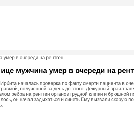
ице мужчина умер в очереди на рент
Ирбита началась проверка по факту смерти пациента в очер
 травмой, полученной за день до этого. Дежурный врач-тра
елом ребра на рентген органов грудной клетки и брюшной п
ось, он начал задыхаться и синеть Ему вызвали скорую по
ь.