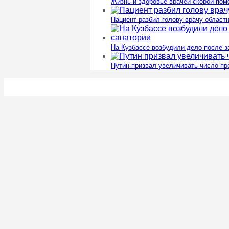
Жизнь и здоровье врачей скорой пом
Пациент разбил голову врачу област
На Кузбассе возбудили дело после з
Путин призвал увеличивать число п