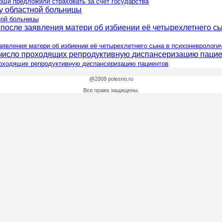
ощи предложили страховать за счёт государства
ной больницы
аявления матери об избиении её четырехлетнего сына в психоневрологи
роходящих репродуктивную диспансеризацию пациентов
@2009 polesno.ru
Все права защищены.