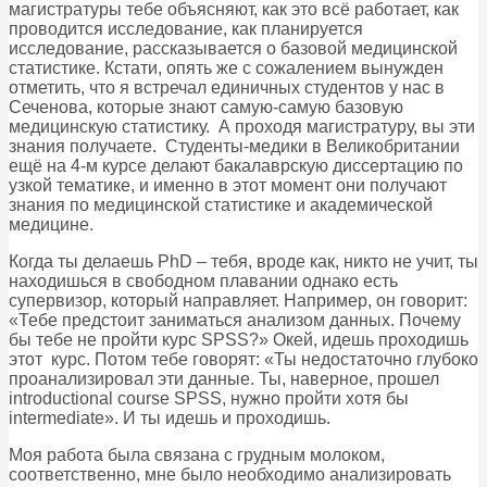
магистратуры тебе объясняют, как это всё работает, как
проводится исследование, как планируется
исследование, рассказывается о базовой медицинской
статистике. Кстати, опять же с сожалением вынужден
отметить, что я встречал единичных студентов у нас в
Сеченова, которые знают самую-самую базовую
медицинскую статистику. А проходя магистратуру, вы эти
знания получаете. Студенты-медики в Великобритании
ещё на 4-м курсе делают бакалаврскую диссертацию по
узкой тематике, и именно в этот момент они получают
знания по медицинской статистике и академической
медицине.
Когда ты делаешь PhD – тебя, вроде как, никто не учит, ты
находишься в свободном плавании однако есть
супервизор, который направляет. Например, он говорит:
«Тебе предстоит заниматься анализом данных. Почему
бы тебе не пройти курс SPSS?» Окей, идешь проходишь
этот курс. Потом тебе говорят: «Ты недостаточно глубоко
проанализировал эти данные. Ты, наверное, прошел
introductional course SPSS, нужно пройти хотя бы
intermediate». И ты идешь и проходишь.
Моя работа была связана с грудным молоком,
соответственно, мне было необходимо анализировать