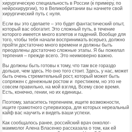
хирургическую специальность в России (к примеру, по
нейрохирургии), то в Великобритании вы начнете свой
хирургический путь с нуля.
Если вы это сделаете – это будет фантастический опыт,
который вас обогатит. Это сложный путь, в течение
которого имеется много взлетов и падений. Вообще для
того, чтобы тебя начали воспринимать всерьез, должно
пройти достаточно много времени и должны быть
преодолены достаточно сложные этапы. Я бы пожелал
терпения – прежде всего. Это неимоверно важно.
Вы должны быть готовы к тому, что там все гораздо
дольше, чем здесь. Но оно того стоит. Здесь, у нас, может
быть очень стремительный рост, который может быть
сопряжен с денежным ростом и престижем, но это не
совсем правильно, на мой взгляд. Всему свое время.
Есть, конечно, гении, но их единицы.
Поэтому, запаситесь терпением, ищите возможности,
ищите грамотного супервизора, для которых нереальный
кайф вас научить и видеть ваши успехи.
Как сообщалось ранее, российский врач онколог-
маммолог Алена Власенко рассказала о том, как ей