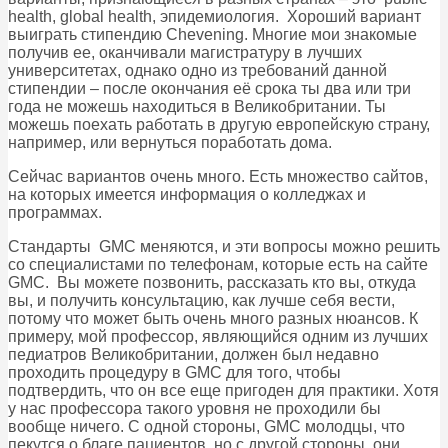
health, global health, эпидемиология. Хороший вариант
выиграть стипендию Chevening. Многие мои знакомые
получив ее, оканчивали магистратуру в лучших
университетах, однако одно из требований данной
стипендии – после окончания её срока ты два или три
года не можешь находиться в Великобритании. Ты
можешь поехать работать в другую европейскую страну,
например, или вернуться поработать дома.
Сейчас вариантов очень много. Есть множество сайтов,
на которых имеется информация о колледжах и
программах.
Стандарты GMC меняются, и эти вопросы можно решить
со специалистами по телефонам, которые есть на сайте
GMC. Вы можете позвонить, рассказать кто вы, откуда
вы, и получить консультацию, как лучше себя вести,
потому что может быть очень много разных нюансов. К
примеру, мой профессор, являющийся одним из лучших
педиатров Великобритании, должен был недавно
проходить процедуру в GMC для того, чтобы
подтвердить, что он все еще пригоден для практики. Хотя
у нас профессора такого уровня не проходили бы
вообще ничего. С одной стороны, GMC молодцы, что
пекутся о благе пациентов, но с другой стороны, они