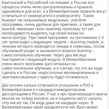
Британской и Российской системами: в России все
процессы очень четко централизованы и правила
одинаковые для всех, а в Великобритании правила могут
отличаться от университета к университету. Также
бывают так называемые модульные, part-time
программы, очень удобные для приезжих, а также для
врачей, имеющих свою практику, поскольку тут нет
необходимости выделять год своей жизни на
магистратуру. При такой программе на протяжении 2-3
лет происходит следующее: неделя – teaching module, в
течение которого проводятся лекции и семинары, потом
обучаемый уходит и занимается distance learning –
самостоятельное обучение. Через два месяца
повторяется следующий модуль. В Великобритании
очень много программ, рассчитанных на
самостоятельное обучение, и я считаю, что это же надо
сделать и в России: недостаточно мотивированные и
заинтересованные студенты будут отсеиваться.
Достаточно сильно отличается отношение к PhD в
Великобритании и к кандидатским/докторским
диссертациям в России. У нас к про практикующего врача
многие не только коллеги, но и пациенты могут сказать:
«Ну как же так, Он ведь даже не кандидат наук». В
Великобритании такой предвзятости нет. Врач может