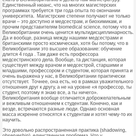
Единственный нюанс, что на многих магистерских
программах требуется три года опыта по окончании
университета. Магистрские степени получают не только
врачи – это доступно и медсестрам, и биохимикам, и
прочим представителям biomedical science, потому что в
Великобритании очень ценится мультидисциплинарность.
Да и вообще, разница между нашими медсестрами и
британскими просто космическая, хотя бы потому, что в
Великобритании это высшее образование: обучение
длится 4 года . Там даже есть профессора
медсестринского дела. Вообще, та дистанция, которая
существует между врачом и медсестрой, старшими и
младшими, профессором и студентом, которая принята и
очень выражена у нас, в Великобритании практически
отсутствует. Точнее, она есть, но в рамках уважительного
отношения друг к другу, а не на уровне «я профессор, ты
студент, поэтому я знаю все, а ты ничего».
Великобритания вообще отличается доброжелательным
и вежливым отношением к студентам. Конечно, как и
везде, встречаются разные люди. Однако основная
масса искренне относятся к студентам и хотят чему-то их
научить.
Это довольно распространенная практика (shadowing,
observeship), единственная проблема. Что у