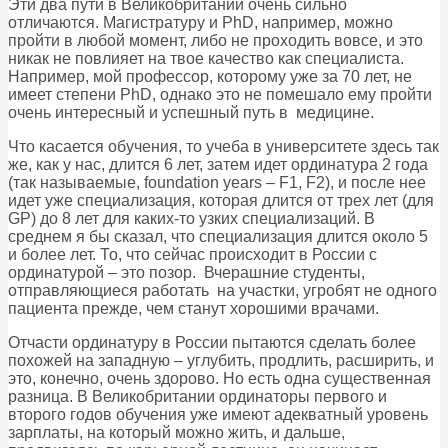
Эти два пути в Великобритании очень сильно
отличаются. Магистратуру и PhD, например, можно
пройти в любой момент, либо не проходить вовсе, и это
никак не повлияет на твое качество как специалиста.
Например, мой профессор, которому уже за 70 лет, не
имеет степени PhD, однако это не помешало ему пройти
очень интересный и успешный путь в медицине.
Что касается обучения, то учеба в университете здесь так
же, как у нас, длится 6 лет, затем идет ординатура 2 года
(так называемые, foundation years – F1, F2), и после нее
идет уже специализация, которая длится от трех лет (для
GP) до 8 лет для каких-то узких специализаций. В
среднем я бы сказал, что специализация длится около 5
и более лет. То, что сейчас происходит в России с
ординатурой – это позор. Вчерашние студенты,
отправляющиеся работать на участки, угробят не одного
пациента прежде, чем станут хорошими врачами.
Отчасти ординатуру в России пытаются сделать более
похожей на западную – углубить, продлить, расширить, и
это, конечно, очень здорово. Но есть одна существенная
разница. В Великобритании ординаторы первого и
второго годов обучения уже имеют адекватный уровень
зарплаты, на который можно жить, и дальше,