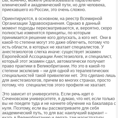
Вы, конечно, можете реализовывать параллельно
клинический и академический пути, но для человека,
приехавшего из России, это очень сложно.
Ориентируются, в основном, на реестр Всемирной
Организации Здравоохранения. Однако в данный
момент подходы пересматриваются, и, вероятно, скоро
полностью изменятся принципы, по которым
принимается решение кого допускать, а кого нет. Они в
какой-то степени могут это даже облегчить, потому что
есть области, в которых не хватает специалистов. У
анестезиологов слегка иначе: существует экзамен
Европейской Ассоциации Анестезиологв, и специалист,
который этот экзамен сдал, автоматически получает
право практики в Великобритании. Но это в какой-то
степени эксклюзив – ни для одной из терапевтических
специальностей такой привилегии нет. Это сделано лишь
для анестезиологов, причем во многих странах, просто
потому, что специалистов этого профиля не хватает.
Это зависит от университета. Если речь идет о
Сеченовском университете, я думаю, что нет, если только
вы не поедете туда и не начнете обучение на бакалавра с
нуля. Поэтому, если вы рассматриваете для себя
академический путь, то для вас наилучший вариант –
ехать в Великобританию и делать там магистратуру.