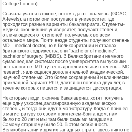
College London).
Сначала учатся в школе, потом сдают экзамены (GCAC,
A-levels), а потом они поступают в университет, где
проходятся разные варианты бакалавриата. Студенты-
медики, окончившие университет, получают степени,
отличающиеся от степеней, получаемых во всем
остальном мире. Почти везде студенты получают степень
MD – medical doctor, но в Великобритании и странах
британского содружества они “bachelor of medicine”,
bachelor of surgery, (MBBS). В Великобритании немного
сумасшедшая система: после университета выпускники
не становятся MD, тут есть дополнительная степень – MD
research, являющаяся дополнительной академической,
научной степенью. Это более сокращенный и клинически
прикладной вариант PhD, длится он порядка двух лет, в
течение которых пишется и защищается диссертация.
Некоторые люди, окончив бакалавриат, хотят получить
еще одну узкоспециализированную академическую
степень, и тогда они идут в магистратуру. Когда я пришел
в магистратуру со своим приятелем-британцем, нам
было по 28 лет и мы там были самыми младшими.
Самому старшему было 50. В этом особенность
Великобритании и других западных стран: здесь никто не