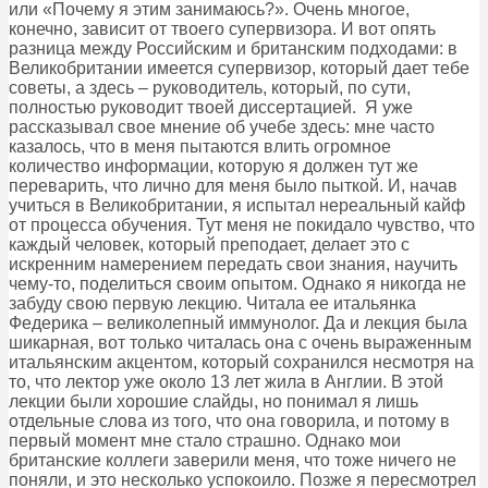
или «Почему я этим занимаюсь?». Очень многое,
конечно, зависит от твоего супервизора. И вот опять
разница между Российским и британским подходами: в
Великобритании имеется супервизор, который дает тебе
советы, а здесь – руководитель, который, по сути,
полностью руководит твоей диссертацией. Я уже
рассказывал свое мнение об учебе здесь: мне часто
казалось, что в меня пытаются влить огромное
количество информации, которую я должен тут же
переварить, что лично для меня было пыткой. И, начав
учиться в Великобритании, я испытал нереальный кайф
от процесса обучения. Тут меня не покидало чувство, что
каждый человек, который преподает, делает это с
искренним намерением передать свои знания, научить
чему-то, поделиться своим опытом. Однако я никогда не
забуду свою первую лекцию. Читала ее итальянка
Федерика – великолепный иммунолог. Да и лекция была
шикарная, вот только читалась она с очень выраженным
итальянским акцентом, который сохранился несмотря на
то, что лектор уже около 13 лет жила в Англии. В этой
лекции были хорошие слайды, но понимал я лишь
отдельные слова из того, что она говорила, и потому в
первый момент мне стало страшно. Однако мои
британские коллеги заверили меня, что тоже ничего не
поняли, и это несколько успокоило. Позже я пересмотрел