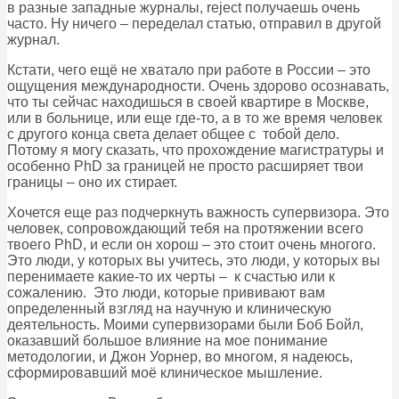
в разные западные журналы, reject получаешь очень
часто. Ну ничего – переделал статью, отправил в другой
журнал.
Кстати, чего ещё не хватало при работе в России – это
ощущения международности. Очень здорово осознавать,
что ты сейчас находишься в своей квартире в Москве,
или в больнице, или еще где-то, а в то же время человек
с другого конца света делает общее с тобой дело.
Потому я могу сказать, что прохождение магистратуры и
особенно PhD за границей не просто расширяет твои
границы – оно их стирает.
Хочется еще раз подчеркнуть важность супервизора. Это
человек, сопровождающий тебя на протяжении всего
твоего PhD, и если он хорош – это стоит очень многого.
Это люди, у которых вы учитесь, это люди, у которых вы
перенимаете какие-то их черты – к счастью или к
сожалению. Это люди, которые прививают вам
определенный взгляд на научную и клиническую
деятельность. Моими супервизорами были Боб Бойл,
оказавший большое влияние на мое понимание
методологии, и Джон Уорнер, во многом, я надеюсь,
сформировавший моё клиническое мышление.