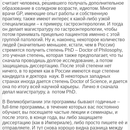
считает человека, решившего получать дополнительное
образование в солидном возрасте, идиотом. Многие
врачи GP, имеющие опыт работы и собственную
практику, также имеют интерес к какой-либо узкой
специализации – к примеру, гастроэнтерологии. И тогда
он делает магистратуру по гастроэнтерологии, чтобы
потом принимать прицельно пациентов именно с этой
группой патологий. Ну и, наконец, некоторое количество
людей (значительно меньшее, кстати, чем в России)
стремятся получить степень PhD – Doctor of Philosophy,
это ученая степень, которая также предполагает, что ты
сначала проводишь долгое исследование, а потом
защищаешь диссертацию. После этой степени нет
ничего, в то время как в России имеются еще степени
кандидата и доктора наук. В некоторых западных
странах иногда дается степень Doctor of Science, и дается
она по итогу всей научной карьеры. Лично я сначала
делал магистратуру, а потом PhD.
В Великобритании эти программы бывают годичные –
full-time программы, в течение которых вас постоянно
обучают, вы посещаете частые лекции и семинары, и
после этого, в конце года, вы либо защищаете
диссертацию (как в Империале), либо просто пишете её и
отправляете. И тут снова хорошо видна разница между