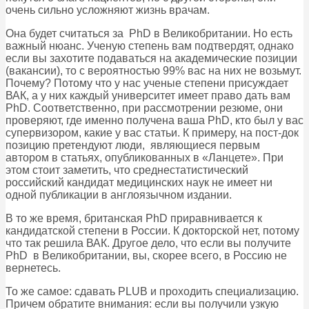
очень сильно усложняют жизнь врачам.
Она будет считаться за PhD в Великобритании. Но есть
важный нюанс. Ученую степень вам подтвердят, однако
если вы захотите подаваться на академические позиции
(вакансии), то с вероятностью 99% вас на них не возьмут.
Почему? Потому что у нас ученые степени присуждает
ВАК, а у них каждый университет имеет право дать вам
PhD. Соответственно, при рассмотрении резюме, они
проверяют, где именно получена ваша PhD, кто был у вас
супервизором, какие у вас статьи. К примеру, на пост-док
позицию претендуют люди, являющиеся первым
автором в статьях, опубликованных в «Ланцете». При
этом стоит заметить, что среднестатистический
российский кандидат медицинских наук не имеет ни
одной публикации в англоязычном издании.
В то же время, британская PhD приравнивается к
кандидатской степени в России. К докторской нет, потому
что так решила ВАК. Другое дело, что если вы получите
PhD в Великобритании, вы, скорее всего, в Россию не
вернетесь.
То же самое: сдавать PLUB и проходить специализацию.
Причем обратите внимания: если вы получили узкую