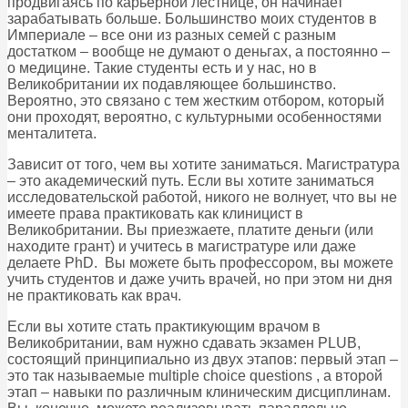
продвигаясь по карьерной лестнице, он начинает
зарабатывать больше. Большинство моих студентов в
Империале – все они из разных семей с разным
достатком – вообще не думают о деньгах, а постоянно –
о медицине. Такие студенты есть и у нас, но в
Великобритании их подавляющее большинство.
Вероятно, это связано с тем жестким отбором, который
они проходят, вероятно, с культурными особенностями
менталитета.
Зависит от того, чем вы хотите заниматься. Магистратура
– это академический путь. Если вы хотите заниматься
исследовательской работой, никого не волнует, что вы не
имеете права практиковать как клиницист в
Великобритании. Вы приезжаете, платите деньги (или
находите грант) и учитесь в магистратуре или даже
делаете PhD. Вы можете быть профессором, вы можете
учить студентов и даже учить врачей, но при этом ни дня
не практиковать как врач.
Если вы хотите стать практикующим врачом в
Великобритании, вам нужно сдавать экзамен PLUB,
состоящий принципиально из двух этапов: первый этап –
это так называемые multiple choice questions , а второй
этап – навыки по различным клиническим дисциплинам.