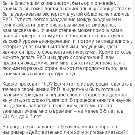
быть блестящим клиницистом, быть opinion-leader,
занимать высокие посты в национальных сообществах и
быть уважаемым экспертом в узкой области, не являясь
PhD. Тут есть четкое разделение между академией и
клиникой, хотя они и очень взаимоинтегрированы,
взаимосвязаны. Ученая степень может помочь вам в
вашей карьере, потому что в Западных странах очень
высокий уровень конкуренции, и потому те специалисты,
которые у нас были бы топовыми, ведущими, здесь
являются просто среднестатистическими. Кроме того, вы
можете делать PhD и из других соображений: вам
нравится академический мир, вы хотите встречаться с
людьми из разных стран, вы хотите продолжить то, чем
занимались в магистратуре и т.д.
Как же проходит PhD? Если кто-то из вас решит сделать в
течение своей жизни PhD, вы должны быть готовы к
разным периодам, и первое слово, которое вы должны
выучить, это слово frustration. В процессе занятия наукой
вы должны запастись терпением, потому что это
занимает очень много времени – не менее 3-5 лет, а в
США – до 6-7 лет.
В процессе вы задаете себе очень много вопросов,
например «Действительно ли я хочу этим заниматься?»