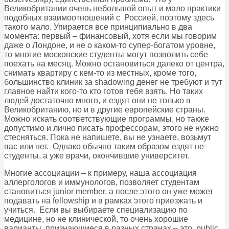
Великобритании очень небольшой опыт и мало практики
подобных взаимоотношений с Россией, поэтому здесь
такого мало. Упирается все принципиально в два
момента: первый – финансовый, хотя если мы говорим
даже о Лондоне, и не о каком-то супер-богатом уровне,
то многие московские студенты могут позволить себе
поехать на месяц. Можно остановиться далеко от центра,
снимать квартиру с кем-то из местных, кроме того,
большинство клиник за shadowing денег не требуют и тут
главное найти кого-то кто готов тебя взять. Но таких
людей достаточно много, и ездят они не только в
Великобританию, но и в другие европейские страны.
Можно искать соответствующие программы, но также
допустимо и лично писать профессорам, этого не нужно
стесняться. Пока не напишете, вы не узнаете, возьмут
вас или нет. Однако обычно таким образом ездят не
студенты, а уже врачи, окончившие университет.
Многие ассоциации – к примеру, наша ассоциация
аллергологов и иммунологов, позволяет студентам
становиться junior member, а после этого он уже может
подавать на fellowship и в рамках этого приезжать и
учиться. Если вы выбираете специализацию по
медицине, но не клинической, то очень хорошие
варианты, признающиеся в разных странах – это public