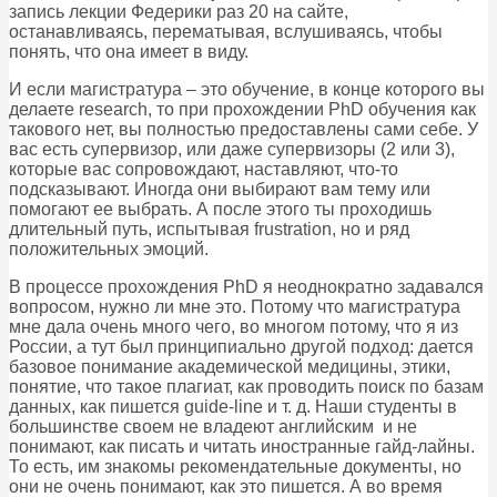
запись лекции Федерики раз 20 на сайте,
останавливаясь, перематывая, вслушиваясь, чтобы
понять, что она имеет в виду.
И если магистратура – это обучение, в конце которого вы
делаете research, то при прохождении PhD обучения как
такового нет, вы полностью предоставлены сами себе. У
вас есть супервизор, или даже супервизоры (2 или 3),
которые вас сопровождают, наставляют, что-то
подсказывают. Иногда они выбирают вам тему или
помогают ее выбрать. А после этого ты проходишь
длительный путь, испытывая frustration, но и ряд
положительных эмоций.
В процессе прохождения PhD я неоднократно задавался
вопросом, нужно ли мне это. Потому что магистратура
мне дала очень много чего, во многом потому, что я из
России, а тут был принципиально другой подход: дается
базовое понимание академической медицины, этики,
понятие, что такое плагиат, как проводить поиск по базам
данных, как пишется guide-line и т. д. Наши студенты в
большинстве своем не владеют английским и не
понимают, как писать и читать иностранные гайд-лайны.
То есть, им знакомы рекомендательные документы, но
они не очень понимают, как это пишется. А во время