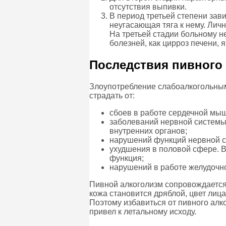
отсутствия выпивки.
В период третьей степени зав
неугасающая тяга к нему. Лич
На третьей стадии больному н
болезней, как цирроз печени, я
Последствия пивного
Злоупотребление слабоалкогольным
страдать от:
сбоев в работе сердечной мыш
заболеваний нервной системы.
внутренних органов;
нарушений функций нервной си
ухудшения в половой сфере. В
функция;
нарушений в работе желудочно
Пивной алкоголизм сопровождается
кожа становится дряблой, цвет лиц
Поэтому избавиться от пивного алк
привел к летальному исходу.