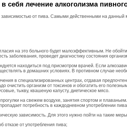
 в себя лечение алкоголизма пивног
с зависимостью от пива. Самыми действенными на данный 
гласия на это больного будет малоэффективным. Не обойти
есть заболевания, проведет диагностику состояния организ
ндуется находиться под присмотром врачей. Если алкозави
уществлять в домашних условиях. В противном случае необ
чения в специализированных центрах, отдавая предпочтени
адо очистить организм от токсинов и обогатить его полезны
совые, тыкву, квашеную капусту, диетическое мясо.
прогулки на свежем воздухе, занятия спортом и плаваньем
 пропадает потребность в каждодневном употреблении пива
ическую зависимость. Для этого нужно пойти на такие меры
б отказе от употребления пива;