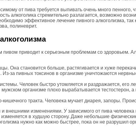
исимому от пива требуется выпивать очень много пенного, 
ность алкоголика стремительно разлагается, возможно возн
еобходимо эффективное лечение пивного алкоголизма, так 
зва, полиневрит.
 алкоголизма
 пивом приводит к серьезным проблемам со здоровьем. Ал
цы. Она становится больше, растягивается и хуже перекачи
 Из-за пивных токсинов в организме уничтожаются нервные 
стемы. Человек быстро утомляется и раздражается, его ле
 мужском организме плохо вырабатывается тестостерон, а 
-кишечного тракта. Человека мучает диарея, запоры. Проис
 и внешними изменениями. У зависимого от пива человека
а изменяется в худшую сторону. Даже небольшие физически
оголизма нужно как можно быстрее, пока он не разрушил ор