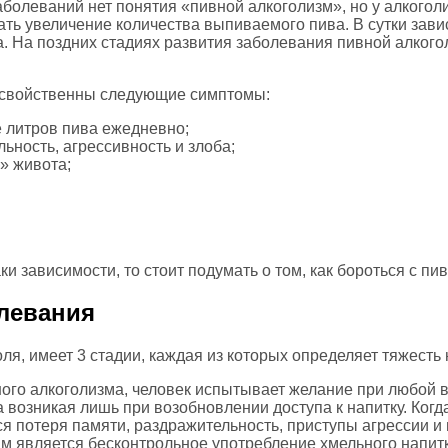
олеваний нет понятия «пивной алкоголизм», но у алкоголик
ть увеличение количества выпиваемого пива. В сутки зави
а. На поздних стадиях развития заболевания пивной алкого
е свойственны следующие симптомы:
 литров пива ежедневно;
ьность, агрессивность и злоба;
» живота;
ки зависимости, то стоит подумать о том, как бороться с п
олевания
оля, имеет 3 стадии, каждая из которых определяет тяжесть 
ого алкоголизма, человек испытывает желание при любой 
ва возникая лишь при возобновлении доступа к напитку. Когда
ся потеря памяти, раздражительность, приступы агрессии и
м является бесконтрольное употребление хмельного напитк