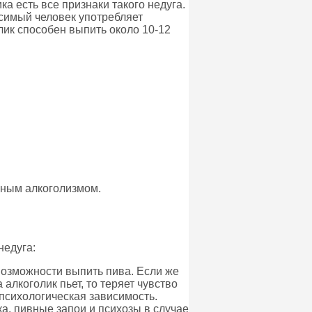
а есть все признаки такого недуга.
симый человек употребляет
лик способен выпить около 10-12
ивным алкоголизмом.
недуга:
возможности выпить пива. Если же
 алкоголик пьет, то теряет чувство
 психологическая зависимость.
а, пивные запои и психозы в случае