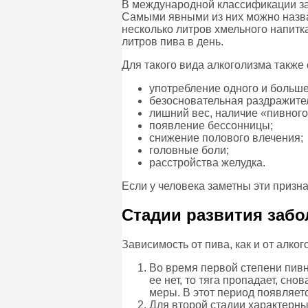
В международной классификации заб
Самыми явными из них можно назва
несколько литров хмельного напитк
литров пива в день.
Для такого вида алкоголизма такж
употребление одного и больше
безосновательная раздражител
лишний вес, наличие «пивного
появление бессонницы;
снижение полового влечения;
головные боли;
расстройства желудка.
Если у человека заметны эти призна
Стадии развития заб
Зависимость от пива, как и от алког
Во время первой степени пивн
ее нет, то тяга пропадает, сно
меры. В этот период появляет
Для второй стадии характерны